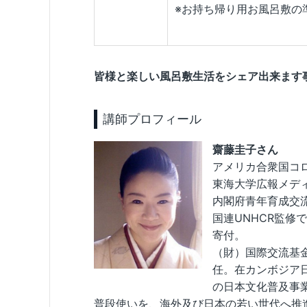
※お持ち帰り用お風呂敷の
皆様と楽しい風呂敷生活をシェア出来ます
講師プロフィール
齋藤圭子さん
アメリカ合衆国コ
東海大学広報メデ
内閣府青年育成交
国連UNHCR監
寄付。
（財）国際交流基
任。在カンボジア
の日本文化普及事
普段使いを、海外及び日本の若い世代へ推