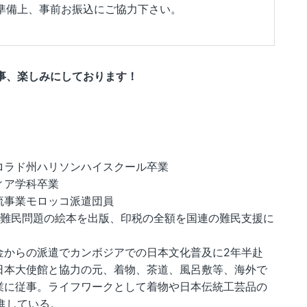
準備上、事前お振込にご協力下さい。
事、楽しみにしております！
ロラド州ハリソンハイスクール卒業
ィア学科卒業
流事業モロッコ派遣団員
修で難民問題の絵本を出版、印税の全額を国連の難民支援に
金からの派遣でカンボジアでの日本文化普及に2年半赴
日本大使館と協力の元、着物、茶道、風呂敷等、海外で
業に従事。ライフワークとして着物や日本伝統工芸品の
進している。